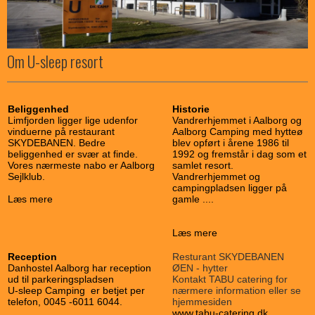
Om U-sleep resort
Beliggenhed
Historie
Limfjorden ligger lige udenfor
Vandrerhjemmet i Aalborg og
vinduerne på restaurant
Aalborg Camping med hytteø
SKYDEBANEN. Bedre
blev opført i årene 1986 til
beliggenhed er svær at finde.
1992 og fremstår i dag som et
Vores nærmeste nabo er Aalborg
samlet resort.
Sejlklub.
Vandrerhjemmet og
campingpladsen ligger på
Læs mere
gamle ....
Læs mere
Reception
Resturant SKYDEBANEN
Danhostel Aalborg har reception
ØEN - hytter
ud til parkeringspladsen
Kontakt TABU catering for
U-sleep Camping er betjet per
nærmere information eller se
telefon, 0045 -6011 6044.
hjemmesiden
www.tabu-catering.dk