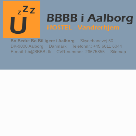
Bo Bedre Bo Billigere i Aalborg
Skydebanevej 50
DK-9000 Aalborg
Danmark
Telefonnr.
:
+45 6011 6044
E-mail
:
bb@BBBB.dk
CVR-nummer
:
26675855
Sitemap