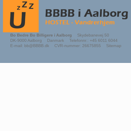
Bo Bedre Bo Billigere i Aalborg
Skydebanevej 50
DK-9000 Aalborg
Danmark
Telefonnr.
:
+45 6011 6044
E-mail
:
bb@BBBB.dk
CVR-nummer
:
26675855
Sitemap