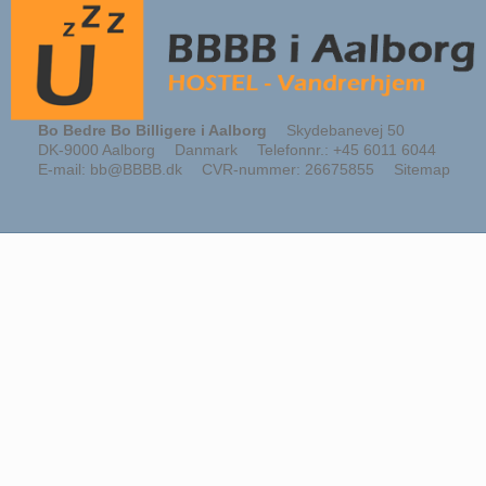
Bo Bedre Bo Billigere i Aalborg
Skydebanevej 50
DK-9000 Aalborg
Danmark
Telefonnr.
:
+45 6011 6044
E-mail
:
bb@BBBB.dk
CVR-nummer
:
26675855
Sitemap